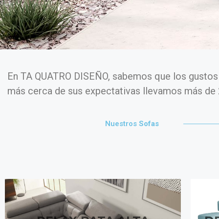
MINIMALIST HOME
KITCHEN-FOCUSED HOME
THE BLUEISH PROJECT
MINIMALIST HOME
MINIMALIST HOME
KITCHEN-FOCUSED HOME
THE BLUEISH PROJECT
MINIMALIST HOME
MINIMALIST HOME
KITCHEN-FOCUSED HOME
THE BLUEISH PROJECT
MINIMALIST HOME
En TA QUATRO DISEÑO, sabemos que los gustos s
más cerca de sus expectativas llevamos más de 
Nuestros
Sofas