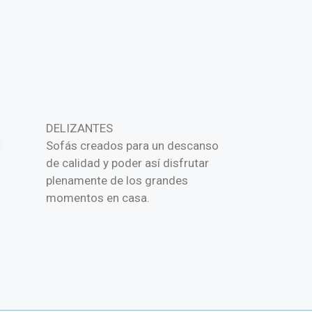
FIJOS
DELIZANTES
Sofás pa
Sofás creados para un descanso
clásico 
de calidad y poder así disfrutar
eleganci
plenamente de los grandes
conjuga 
momentos en casa.
moderni