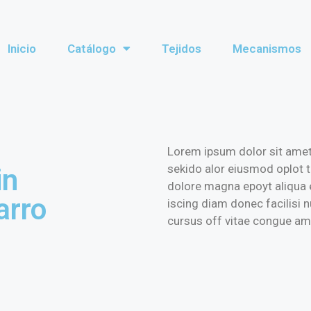
Inicio
Catálogo
Tejidos
Mecanismos
Lorem ipsum dolor sit amet, 
sekido alor eiusmod oplot t
in
dolore magna epoyt aliqua e
arro
iscing diam donec facilisi 
cursus off vitae congue ame